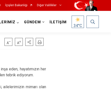
İçişleri Bakanlığı
Diğer Valilikler
LERİMİZ
GÜNDEM
İLETİŞİM
34
°C
 inşa eden, hayatımızın her
den tebrik ediyorum.
, ailelerimizin mimarı olan