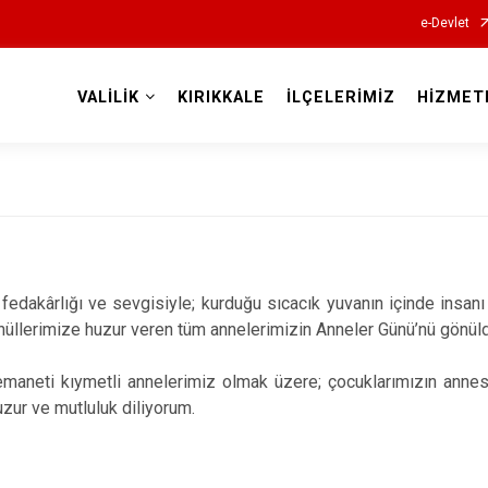
e-Devlet
VALİLİK
KIRIKKALE
İLÇELERİMİZ
HİZMET
Valilikler
fedakârlığı ve sevgisiyle; kurduğu sıcacık yuvanın içinde insanı
nüllerimize huzur veren tüm annelerimizin Anneler Günü’nü gönül
emaneti kıymetli annelerimiz olmak üzere; çocuklarımızın annesi
zur ve mutluluk diliyorum.