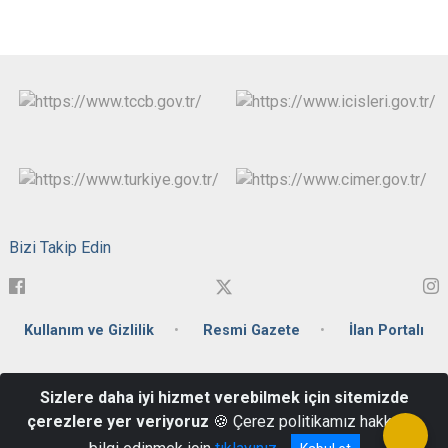
Bizi Takip Edin
Kullanım ve Gizlilik
Resmi Gazete
İlan Portalı
Fabrikalar Mahallesi Ulubatlı Hasan Caddesi No:41 Posta
Sizlere daha iyi hizmet verebilmek için sitemizde
Kodu:71100 Merkez / KIRIKKALE
çerezlere yer veriyoruz
🍪 Çerez politikamız hakkında
(0318) 333 55 00 - (0318) 444 02 71