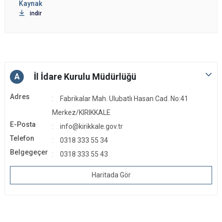
indir
İl İdare Kurulu Müdürlüğü
A
Adres
Fabrikalar Mah. Ulubatlı Hasan Cad. No:41
Merkez/KIRIKKALE
E-Posta
info@kirikkale.gov.tr
Telefon
0318 333 55 34
Belgegeçer
0318 333 55 43
Haritada Gör