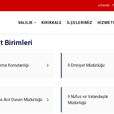
e-Devlet
VALİLİK
KIRIKKALE
İLÇELERİMİZ
HİZMET
Valilikler
 Birimleri
arma Komutanlığı
İl Emniyet Müdürlüğü
İl Nüfus ve Vatandaşlık
 ve Acil Durum Müdürlüğü
Müdürlüğü