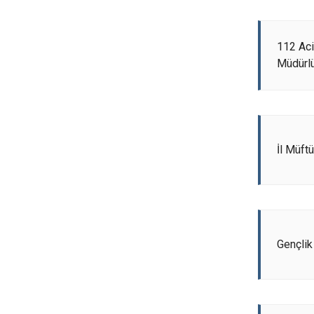
112 Aci
Müdürl
İl Müft
Gençlik