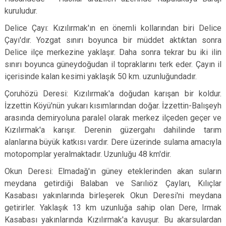
kuruludur.
Delice Çayı: Kızılırmak'ın en önemli kollarından biri Delice
Çayı'dır. Yozgat sınırı boyunca bir müddet aktıktan sonra
Delice ilçe merkezine yaklaşır. Daha sonra tekrar bu iki ilin
sınırı boyunca güneydoğudan il topraklarını terk eder. Çayın il
içerisinde kalan kesimi yaklaşık 50 km. uzunluğundadır.
Çoruhözü Deresi: Kızılırmak'a doğudan karışan bir koldur.
İzzettin Köyü'nün yukarı kısımlarından doğar. İzzettin-Balışeyh
arasında demiryoluna paralel olarak merkez ilçeden geçer ve
Kızılırmak'a karışır. Derenin güzergahı dahilinde tarım
alanlarına büyük katkısı vardır. Dere üzerinde sulama amacıyla
motopomplar yeralmaktadır. Uzunluğu 48 km'dir.
Okun Deresi: Elmadağ'ın güney eteklerinden akan suların
meydana getirdiği Balaban ve Sarılıöz Çayları, Kılıçlar
Kasabası yakınlarında birleşerek Okun Deresi'ni meydana
getirirler. Yaklaşık 13 km uzunluğa sahip olan Dere, Irmak
Kasabası yakınlarında Kızılırmak'a kavuşur. Bu akarsulardan