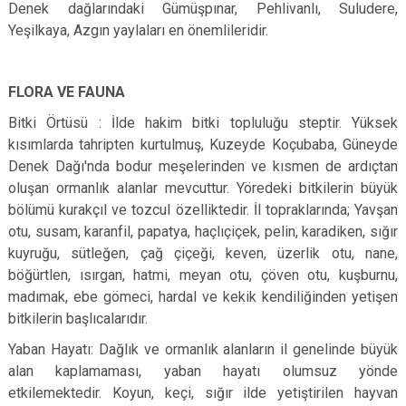
Denek dağlarındaki Gümüşpınar, Pehlivanlı, Suludere,
Yeşilkaya, Azgın yaylaları en önemlileridir.
FLORA VE FAUNA
Bitki Örtüsü : İlde hakim bitki topluluğu steptir. Yüksek
kısımlarda tahripten kurtulmuş, Kuzeyde Koçubaba, Güneyde
Denek Dağı'nda bodur meşelerinden ve kısmen de ardıçtan
oluşan ormanlık alanlar mevcuttur. Yöredeki bitkilerin büyük
bölümü kurakçıl ve tozcul özelliktedir. İl topraklarında; Yavşan
otu, susam, karanfil, papatya, haçlıçiçek, pelin, karadiken, sığır
kuyruğu, sütleğen, çağ çiçeği, keven, üzerlik otu, nane,
böğürtlen, ısırgan, hatmi, meyan otu, çöven otu, kuşburnu,
madımak, ebe gömeci, hardal ve kekik kendiliğinden yetişen
bitkilerin başlıcalarıdır.
Yaban Hayatı: Dağlık ve ormanlık alanların il genelinde büyük
alan kaplamaması, yaban hayatı olumsuz yönde
etkilemektedir. Koyun, keçi, sığır ilde yetiştirilen hayvan