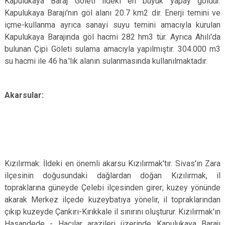
Kapulukaya Baraj Göleti ildeki en büyük yapay göldür.
Kapulukaya Barajı'nın göl alanı 20.7 km2 dir. Enerji temini ve
içme-kullanma ayrıca sanayi suyu temini amacıyla kurulan
Kapulukaya Barajında göl hacmi 282 hm3 tür. Ayrıca Ahılı'da
bulunan Çipi Göleti sulama amacıyla yapılmıştır. 304.000 m3
su hacmi ile 46 ha.'lık alanın sulanmasında kullanılmaktadır.
Akarsular:
Kızılırmak: İldeki en önemli akarsu Kızılırmak'tır. Sivas'ın Zara
ilçesinin doğusundaki dağlardan doğan Kızılırmak, il
topraklarına güneyde Çelebi ilçesinden girer; kuzey yönünde
akarak Merkez ilçede kuzeybatıya yönelir, il topraklarından
çıkıp kuzeyde Çankırı-Kırıkkale il sınırını oluşturur. Kızılırmak'ın
Hasandede - Hacılar arazileri üzerinde Kapulukaya Barajı