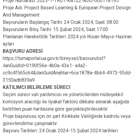
Proje Numarası: 2023-1-TR01-KA122-ADU-000118195
Proje Adı: Project Based Learning & European Project Design
And Management
Başvuruların Başlangıç Tarihi: 24 Ocak 2024, Saat: 08.00
Başvuruların Bitiş Tarihi: 15 Şubat 2024, Saat 17:00
Planlanan Hareketlilik Tarihleri: 2024 yılı Nisan-Mayıs-Haziran
ayları
BAŞVURU ADRESİ
https://turnaportal.ua.gov.tr/bireysel/basvurulist?
ilanGuidId=0190f56e-4b0a-43e1- a4a2-
cc9c4f565c64&ilanGuidAnahtar=6ce1878a-4b64-4973-95dd-
3150adb839a9
KATILIMCI BELİRLEME SÜRECİ
Seçim süreci vali yardımcısı ve yöneticilerden müteşekkil
komisyon aracılığı ile liyakat faktörü dikkate alınarak aşağıda
belirtilen puan haritasına göre gerçekleştirilecektir.
Proje başvurusu için ön şart Kırıkkale Valiliğinde kadrolu veya
görevlendirme çalışmaktır.
Başvuru Tarihleri: 24 Ocak 2024-15 Şubat 2024 tarihleri