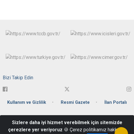
Bizi Takip Edin
Kullanım ve Gizlilik
Resmi Gazete
İlan Portalı
Fabrikalar Mahallesi Ulubatlı Hasan Caddesi No:41 Posta
Sizlere daha iyi hizmet verebilmek için sitemizde
Kodu:71100 Merkez / KIRIKKALE
çerezlere yer veriyoruz
🍪 Çerez politikamız hakkında
(0318) 333 55 00 - (0318) 444 02 71